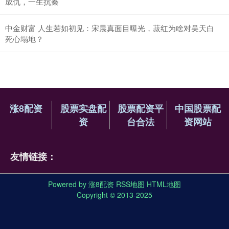
成仇，一生抗秦
中金财富 人生若如初见：宋晨真面目曝光，菽红为啥对吴天白
死心塌地？
涨8配资
股票实盘配
股票配资平
中国股票配
资
台合法
资网站
友情链接：
Powered by
涨8配资
RSS地图
HTML地图
Copyright
© 2013-2025