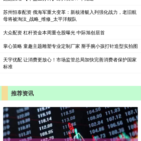
苏州恒泰配资 俄海军重大变革：新核潜艇入列强化战力，老旧航
母将被淘汰_战略_维修_太平洋舰队
大众配资 杠杆资金本周重仓股曝光 中际旭创居首
掌心策略 童趣主题雕塑专业定制厂家 掰手腕小孩打针造型实拍图
天宇优配 让消费更放心！市场监管总局加快完善消费者保护国家
标准
推荐资讯