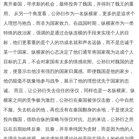
离开秦国，寻求新的机会，最终投奔了魏国，并得到了魏王的重
用。 从另一个角度看，公孙衍作为一名纵横家，更多的是追求个
人理想与抱负，而非为国家效力。在战国时期，纵横家作为一类
特殊的政治家，强调的是通过合纵连横的手段来实现个人的目
标，他们更看重的是个人的功成名就和声名远扬，而不是忠诚于
某一个国家。纵横家的心态决定了他们通常将国家视为达成个人
目标的工具，不会对家国有太多的情感依附。公孙衍对魏国的进
攻，便显示出他没有强烈的国家归属感。即便魏国是他的家乡，
他仍能毫不犹豫地参与战争，展示了他的理想优先于国家的忠
诚。 而且，让公孙衍失去信任的张仪，同样也是一名纵横家。纵
横家之间的竞争极为激烈，公孙衍在秦国被张仪击败，心中自然
不服。失去机会的他，再也没有在秦国翻身的余地，于是便决定
投向魏国，借助合纵的策略与张仪对抗。总的来说，公孙衍之所
以在后期始终反秦、抗秦，并非单纯因为贪财，而是因为他的人
生理念与价值观。他追求的是通过任何手段实现个人的价值与理