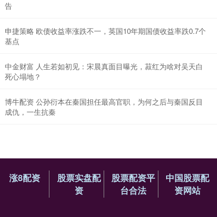
告
申捷策略 欧债收益率涨跌不一，英国10年期国债收益率跌0.7个
基点
中金财富 人生若如初见：宋晨真面目曝光，菽红为啥对吴天白
死心塌地？
博牛配资 公孙衍本在秦国担任最高官职，为何之后与秦国反目
成仇，一生抗秦
涨8配资
股票实盘配
股票配资平
中国股票配
资
台合法
资网站