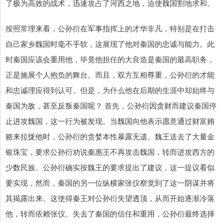
了极为高效的战术，迅速攻占了河西之地，迫使魏国割地求和。
按照常理来看，公孙衍在军事指挥上的才华非凡，特别是在打击
自己家乡魏国时毫不手软，这展现了他对秦国的忠诚与能力。此
时秦国应该会重用他，毕竟他担任的大良造是秦国的最高职务，
正是施展个人抱负的舞台。而且，双方互相尊重，公孙衍的才能
和忠诚理应得到认可。但是，为什么他在后期的生涯中却始终与
秦国为敌，甚至反叛秦国呢？ 首先，公孙衍因贪财而建议秦国停
止进攻魏国，这一行为被发现。当魏国向他表示愿意通过财富贿
赂来拉拢他时，公孙衍的贪婪本性暴露无遗。魏王送去了大量金
银珠宝，要求公孙衍劝说秦惠王不再攻击魏国，转而进攻西方的
少数民族。公孙衍确实按魏王的要求提出了建议，这一提议看似
要实现，然而，秦国的另一位纵横家张仪察觉到了这一阴谋并将
其揭露出来。这使得秦王对公孙衍失望透顶，从而开始逐渐冷落
他，转而依赖张仪。失去了秦国的信任和重用，公孙衍最终选择