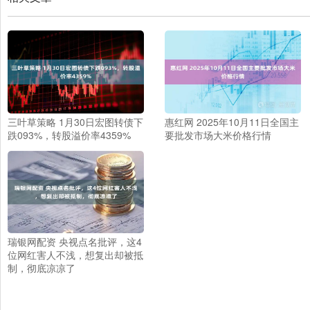
三叶草策略 1月30日宏图转债下
惠红网 2025年10月11日全国主
跌093%，转股溢价率4359%
要批发市场大米价格行情
瑞银网配资 央视点名批评，这4
位网红害人不浅，想复出却被抵
制，彻底凉凉了