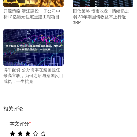
开源策略 浙江建投：子公司中
恒信策略 债市收盘 | 情绪仍走
标12亿港元住宅重建工程项目
弱 30年期国债收益率上行近
3BP
博牛配资 公孙衍本在秦国担任
最高官职，为何之后与秦国反目
成仇，一生抗秦
相关评论
本文评分
*