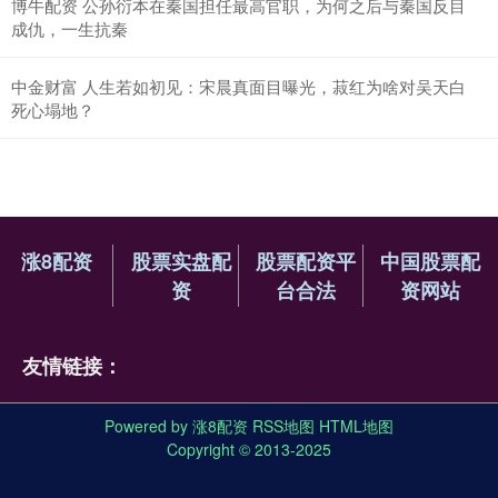
博牛配资 公孙衍本在秦国担任最高官职，为何之后与秦国反目
成仇，一生抗秦
中金财富 人生若如初见：宋晨真面目曝光，菽红为啥对吴天白
死心塌地？
涨8配资
股票实盘配
股票配资平
中国股票配
资
台合法
资网站
友情链接：
Powered by
涨8配资
RSS地图
HTML地图
Copyright
© 2013-2025