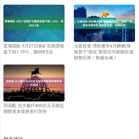
贵海国际 5月27日铁矿石期货收
元富投资 湾区楼市4月瞬燃|珠
盘下跌1.76%，报698.5元
海首个“四化”新型住宅刷新区域
销售纪录！热领全城！
同花配 光大银行400亿元无固定
期限资本债券发行完毕
相关评论