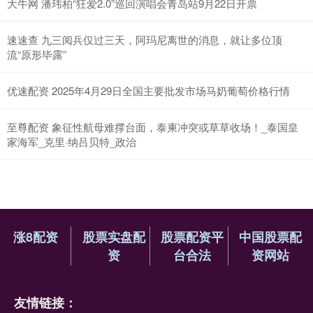
大牛网 潘玮柏“狂爱2.0”巡回演唱会青岛站9月22日开票
速速查 九三阅兵仅过三天，阿玛尼离世的消息，就让多位顶
流“原形毕露”
优速配资 2025年4月29日全国主要批发市场马奶葡萄价格行情
至尊配资 象征性航母难撑台面，泰柬冲突或草草收场！_泰国皇
家海军_克里·纳吕贝特_政治
涨8配资
股票实盘配
股票配资平
中国股票配
资
台合法
资网站
友情链接：