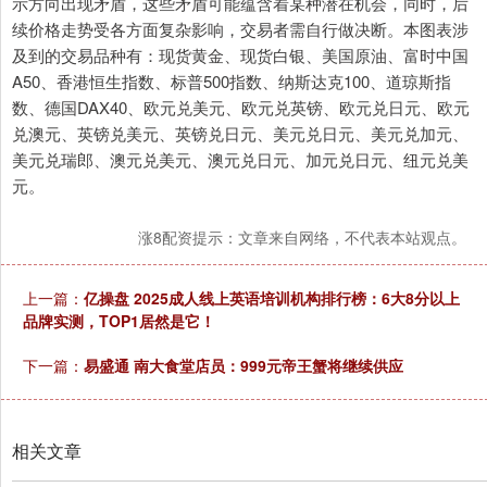
示方向出现矛盾，这些矛盾可能蕴含着某种潜在机会，同时，后
续价格走势受各方面复杂影响，交易者需自行做决断。本图表涉
及到的交易品种有：现货黄金、现货白银、美国原油、富时中国
A50、香港恒生指数、标普500指数、纳斯达克100、道琼斯指
数、德国DAX40、欧元兑美元、欧元兑英镑、欧元兑日元、欧元
兑澳元、英镑兑美元、英镑兑日元、美元兑日元、美元兑加元、
美元兑瑞郎、澳元兑美元、澳元兑日元、加元兑日元、纽元兑美
元。
涨8配资提示：文章来自网络，不代表本站观点。
上一篇：
亿操盘 2025成人线上英语培训机构排行榜：6大8分以上
品牌实测，TOP1居然是它！
下一篇：
易盛通 南大食堂店员：999元帝王蟹将继续供应
相关文章