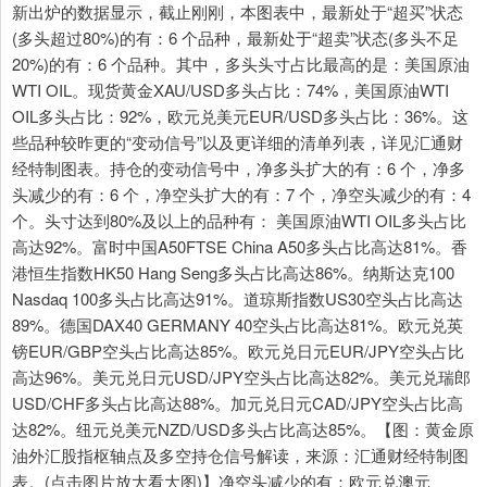
新出炉的数据显示，截止刚刚，本图表中，最新处于“超买”状态
(多头超过80%)的有：6 个品种，最新处于“超卖”状态(多头不足
20%)的有：6 个品种。其中，多头头寸占比最高的是：美国原油
WTI OIL。现货黄金XAU/USD多头占比：74%，美国原油WTI
OIL多头占比：92%，欧元兑美元EUR/USD多头占比：36%。这
些品种较昨更的“变动信号”以及更详细的清单列表，详见汇通财
经特制图表。持仓的变动信号中，净多头扩大的有：6 个，净多
头减少的有：6 个，净空头扩大的有：7 个，净空头减少的有：4
个。头寸达到80%及以上的品种有： 美国原油WTI OIL多头占比
高达92%。富时中国A50FTSE China A50多头占比高达81%。香
港恒生指数HK50 Hang Seng多头占比高达86%。纳斯达克100
Nasdaq 100多头占比高达91%。道琼斯指数US30空头占比高达
89%。德国DAX40 GERMANY 40空头占比高达81%。欧元兑英
镑EUR/GBP空头占比高达85%。欧元兑日元EUR/JPY空头占比
高达96%。美元兑日元USD/JPY空头占比高达82%。美元兑瑞郎
USD/CHF多头占比高达88%。加元兑日元CAD/JPY空头占比高
达82%。纽元兑美元NZD/USD多头占比高达85%。【图：黄金原
油外汇股指枢轴点及多空持仓信号解读，来源：汇通财经特制图
表。(点击图片放大看大图)】净空头减少的有：欧元兑澳元