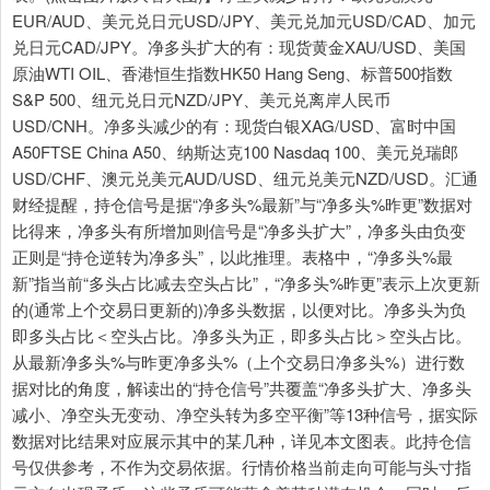
EUR/AUD、美元兑日元USD/JPY、美元兑加元USD/CAD、加元
兑日元CAD/JPY。净多头扩大的有：现货黄金XAU/USD、美国
原油WTI OIL、香港恒生指数HK50 Hang Seng、标普500指数
S&P 500、纽元兑日元NZD/JPY、美元兑离岸人民币
USD/CNH。净多头减少的有：现货白银XAG/USD、富时中国
A50FTSE China A50、纳斯达克100 Nasdaq 100、美元兑瑞郎
USD/CHF、澳元兑美元AUD/USD、纽元兑美元NZD/USD。汇通
财经提醒，持仓信号是据“净多头%最新”与“净多头%昨更”数据对
比得来，净多头有所增加则信号是“净多头扩大”，净多头由负变
正则是“持仓逆转为净多头”，以此推理。表格中，“净多头%最
新”指当前“多头占比减去空头占比”，“净多头%昨更”表示上次更新
的(通常上个交易日更新的)净多头数据，以便对比。净多头为负
即多头占比＜空头占比。净多头为正，即多头占比＞空头占比。
从最新净多头%与昨更净多头%（上个交易日净多头%）进行数
据对比的角度，解读出的“持仓信号”共覆盖“净多头扩大、净多头
减小、净空头无变动、净空头转为多空平衡”等13种信号，据实际
数据对比结果对应展示其中的某几种，详见本文图表。此持仓信
号仅供参考，不作为交易依据。行情价格当前走向可能与头寸指