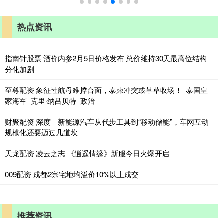
热点资讯
指南针股票 酒价内参2月5日价格发布 总价维持30天最高位结构
分化加剧
至尊配资 象征性航母难撑台面，泰柬冲突或草草收场！_泰国皇
家海军_克里·纳吕贝特_政治
财聚配资 深度｜新能源汽车从代步工具到“移动储能”，车网互动
规模化还要迈过几道坎
天龙配资 凌云之志 《逍遥情缘》新服今日火爆开启
009配资 成都2宗宅地均溢价10%以上成交
推荐资讯