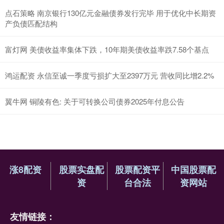
点石策略 南京银行130亿元金融债券发行完毕 用于优化中长期资
产负债匹配结构
富灯网 美债收益率集体下跌，10年期美债收益率跌7.58个基点
鸿运配资 永信至诚一季度亏损扩大至2397万元 营收同比增2.2%
翼牛网 铜陵有色: 关于可转换公司债券2025年付息公告
涨8配资
股票实盘配
股票配资平
中国股票配
资
台合法
资网站
友情链接：