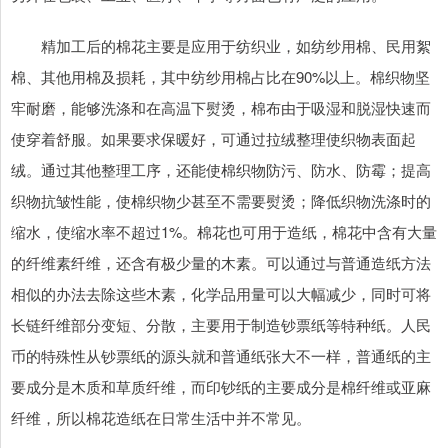
精加工后的棉花主要是应用于纺织业，如纺纱用棉、民用絮
棉、其他用棉及损耗，其中纺纱用棉占比在90%以上。棉织物坚
牢耐磨，能够洗涤和在高温下熨烫，棉布由于吸湿和脱湿快速而
使穿着舒服。如果要求保暖好，可通过拉绒整理使织物表面起
绒。通过其他整理工序，还能使棉织物防污、防水、防霉；提高
织物抗皱性能，使棉织物少甚至不需要熨烫；降低织物洗涤时的
缩水，使缩水率不超过1%。棉花也可用于造纸，棉花中含有大量
的纤维素纤维，还含有极少量的木素。可以通过与普通造纸方法
相似的办法去除这些木素，化学品用量可以大幅减少，同时可将
长链纤维部分变短、分散，主要用于制造钞票纸等特种纸。人民
币的特殊性从钞票纸的源头就和普通纸张大不一样，普通纸的主
要成分是木质和草质纤维，而印钞纸的主要成分是棉纤维或亚麻
纤维，所以棉花造纸在日常生活中并不常见。