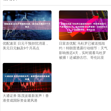
优配速至 日元干预担忧消退，
日富农优配 马杜罗已被送抵纽
美元日元触及9个月高点
约！特朗普透露行动细节：天气
影响推迟4天，实时观看马杜罗
被捕！还威胁古巴、哥伦比亚
大通证券 陈茂波最新发声！香
港变成国际资金避风港