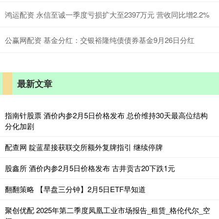
鸿运配资 永信至诚一季度亏损扩大至2397万元 营收同比增2.2%
公赢网配资 基金分红：交银裕隆纯债债券基金9月26日分红
最新文章
指南针股票 酒价内参2月5日价格发布 总价维持30天最高位结构
分化加剧
配查网 靛蓝星接获联交所额外复牌指引 继续停牌
股鑫所 酒价内参2月5日价格发布 古井贡古20下跌1元
翻翻策略 【早盘三分钟】2月5日ETF早知道
聚创优配 2025年第二季度凤凰工业市场报告_租赁_格伦代尔_空