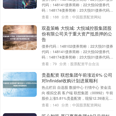
代码：148141债券简称：22大悦02债券代
码：148174债券简称：23大悦01债券代码：
133991债券简....
查看：
188
分类：
中国股票配资网站
双盈策略 大悦城: 大悦城控股集团股
份有限公司关于重大资产抵质押的公
告
债券代码：148102债券简称：22大悦01债券
代码：148141债券简称：22大悦02债券代
码：148174债券简称：23大悦01债券代码：
133991债券简....
查看：
79
分类：
股票配资平台合法
贵盈配资 联想集团午前涨近6% 公司
对Infinidat收购计划进展顺利
热点栏目 自选股 数据中心 行情中心 资金流
向 模拟交易 客户端 联想集团（00992）午前
股价上涨5.81%贵盈配资，现报12.39港元，
成交额10.96亿港....
查看：
140
分类：
中国股票配资网站
匠心智策 厦门夏商集团10亿元超短