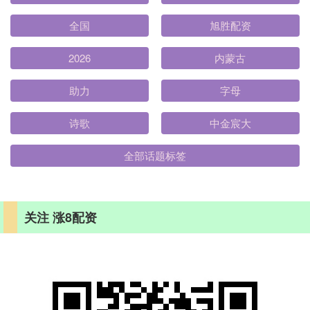
全国
旭胜配资
2026
内蒙古
助力
字母
诗歌
中金宸大
全部话题标签
关注 涨8配资